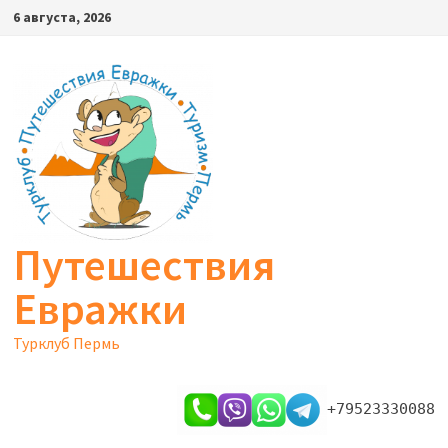
Перейти
6 августа, 2026
к
содержимому
Путешествия
Евражки
Турклуб Пермь
+79523330088