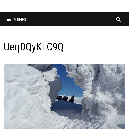
МЕНЮ
UeqDQyKLC9Q