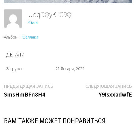
UeqDQyKLC9Q
Steisi
Альбом:
Ослянка
ДЕТАЛИ
Загружен
21 Января, 2022
Навигация
Предыдущая
С
ПРЕДЫДУЩАЯ ЗАПИСЬ
СЛЕДУЮЩАЯ ЗАПИСЬ
запись:
з
SmsHmBFn8H4
Y9IsxxadwfE
по
записям
ВАМ ТАКЖЕ МОЖЕТ ПОНРАВИТЬСЯ